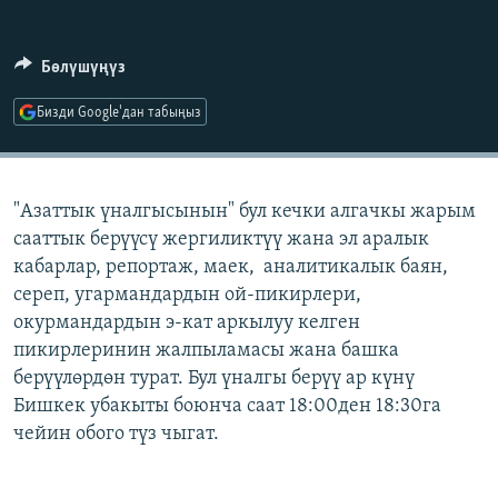
ОНЛАЙН ШЕРИНЕ
ЭЖЕ-СИҢДИЛЕР
АЗАТТЫК+
Бөлүшүңүз
ЫҢГАЙСЫЗ СУРООЛОР
Бизди Google'дан табыңыз
ЭЕ/АРнун бардык сайттары
"Азаттык үналгысынын" бул кечки алгачкы жарым
сааттык берүүсү жергиликтүү жана эл аралык
кабарлар, репортаж, маек, аналитикалык баян,
сереп, угармандардын ой-пикирлери,
окурмандардын э-кат аркылуу келген
пикирлеринин жалпыламасы жана башка
берүүлөрдөн турат. Бул үналгы берүү ар күнү
Бишкек убакыты боюнча саат 18:00ден 18:30га
чейин обого түз чыгат.