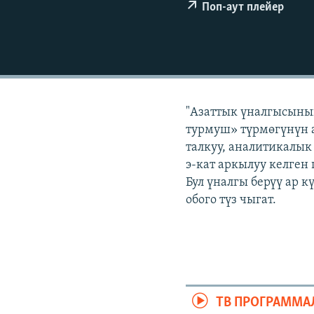
ЭЖЕ-СИҢДИЛЕР
Поп-аут плейер
АЗАТТЫК+
ЫҢГАЙСЫЗ СУРООЛОР
"Азаттык үналгысыны
турмуш» түрмөгүнүн а
талкуу, аналитикалык
э-кат аркылуу келген
Бул үналгы берүү ар 
обого түз чыгат.
ТВ ПРОГРАММА