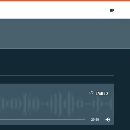
EMBED
able
29:59