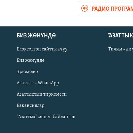
РАДИО ПРОГРА
БИЗ ЖӨНҮНДӨ
"АЗАТТЫ
Блоктолгон сайтты ачуу
Тилим - ди
Биз жөнүндө
Русский
Эрежелер
Азаттык - WhatsApp
ОНЛАЙН ШЕРИНЕ
Азаттыктын тиркемеси
Вакансиялар
"Азаттык" менен байланыш
ЭЕ/АРнун бардык сайттары