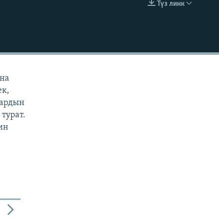
Түз линк
EMBED
ана
ек,
дардын
турат.
ин