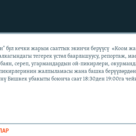
н" бул кечки жарым сааттык экинчи берүүсү «Коом ж
лкагындагы тегерек үстөл баарлашуусу, репортаж, ма
 баян, сереп, угармандардын ой-пикирлери, окурман
 пикирлеринин жалпыламасы жана башка берүүлөрдөн 
күнү Бишкек убакыты боюнча саат 18:30ден 19:00га чей
ЛАР