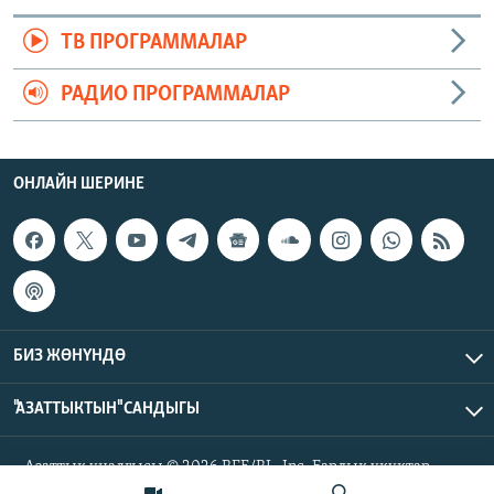
ТВ ПРОГРАММАЛАР
РАДИО ПРОГРАММАЛАР
ОНЛАЙН ШЕРИНЕ
БИЗ ЖӨНҮНДӨ
"АЗАТТЫКТЫН" САНДЫГЫ
Азаттык үналгысы © 2026 RFE/RL, Inc. Бардык укуктар
корголгон.