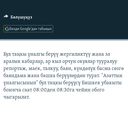
ОНЛАЙН ШЕРИНЕ
ЭЖЕ-СИҢДИЛЕР
АЗАТТЫК+
Бөлүшүңүз
ЫҢГАЙСЫЗ СУРООЛОР
Бизди Google'дан табыңыз
ЭЕ/АРнун бардык сайттары
Бул таңкы үналгы берүү жергиликтүү жана эл
аралык кабарлар, ар кыл орчун окуялар тууралуу
репортаж, маек, талкуу, баян, күндөлүк басма сөзгө
баяндама жана башка берүүлөрдөн турат. "Азаттык
үналгысынын" бул таңкы берүүсү Бишкек убакыты
боюнча саат 08:00ден 08:30га чейин обого
чыгарылат.