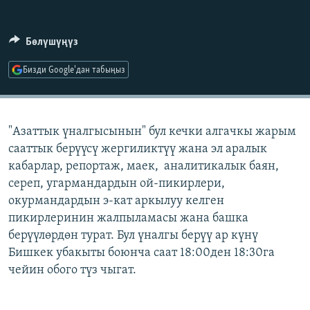
ОНЛАЙН ШЕРИНЕ
ЭЖЕ-СИҢДИЛЕР
АЗАТТЫК+
Бөлүшүңүз
ЫҢГАЙСЫЗ СУРООЛОР
Бизди Google'дан табыңыз
ЭЕ/АРнун бардык сайттары
"Азаттык үналгысынын" бул кечки алгачкы жарым
сааттык берүүсү жергиликтүү жана эл аралык
кабарлар, репортаж, маек, аналитикалык баян,
сереп, угармандардын ой-пикирлери,
окурмандардын э-кат аркылуу келген
пикирлеринин жалпыламасы жана башка
берүүлөрдөн турат. Бул үналгы берүү ар күнү
Бишкек убакыты боюнча саат 18:00ден 18:30га
чейин обого түз чыгат.