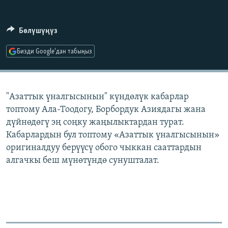
ОНЛАЙН ШЕРИНЕ
ЭЖЕ-СИҢДИЛЕР
АЗАТТЫК+
Бөлүшүңүз
ЫҢГАЙСЫЗ СУРООЛОР
Бизди Google'дан табыңыз
ЭЕ/АРнун бардык сайттары
"Азаттык үналгысынын" күндөлүк кабарлар
топтому Ала-Тоодогу, Борбордук Азиядагы жана
дүйнөдөгү эң соңку жаңылыктардан турат.
Кабарлардын бул топтому «Азаттык үналгысынын»
оригиналдуу берүүсү обого чыккан сааттардын
алгачкы беш мүнөтүндө сунушталат.