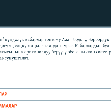
" күндөлүк кабарлар топтому Ала-Тоодогу, Борбордук
өгү эң соңку жаңылыктардан турат. Кабарлардын бул
лгысынын» оригиналдуу берүүсү обого чыккан саатта
ө сунушталат.
ЛАР
ММАЛАР