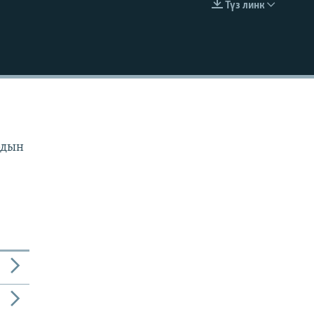
Түз линк
EMBED
рдын