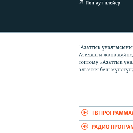
ЭЖЕ-СИҢДИЛЕР
Поп-аут плейер
АЗАТТЫК+
ЫҢГАЙСЫЗ СУРООЛОР
"Азаттык үналгысынын
Азиядагы жана дүйнөд
топтому «Азаттык үна
алгачкы беш мүнөтүнд
ТВ ПРОГРАММА
РАДИО ПРОГРА