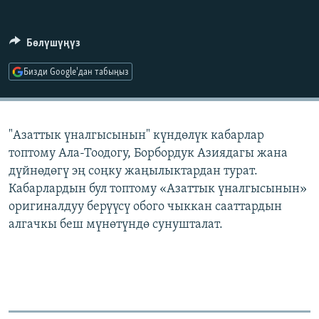
ОНЛАЙН ШЕРИНЕ
ЭЖЕ-СИҢДИЛЕР
АЗАТТЫК+
Бөлүшүңүз
ЫҢГАЙСЫЗ СУРООЛОР
Бизди Google'дан табыңыз
ЭЕ/АРнун бардык сайттары
"Азаттык үналгысынын" күндөлүк кабарлар
топтому Ала-Тоодогу, Борбордук Азиядагы жана
дүйнөдөгү эң соңку жаңылыктардан турат.
Кабарлардын бул топтому «Азаттык үналгысынын»
оригиналдуу берүүсү обого чыккан сааттардын
алгачкы беш мүнөтүндө сунушталат.