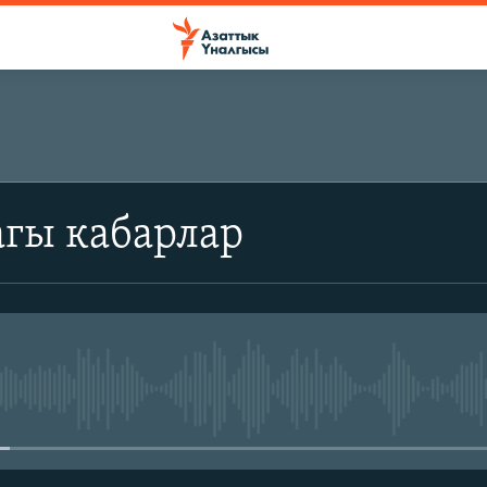
агы кабарлар
No media source currently avail