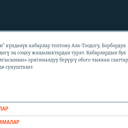
" күндөлүк кабарлар топтому Ала-Тоодогу, Борбордук
өгү эң соңку жаңылыктардан турат. Кабарлардын бул
лгысынын» оригиналдуу берүүсү обого чыккан саатта
ө сунушталат.
ЛАР
ММАЛАР