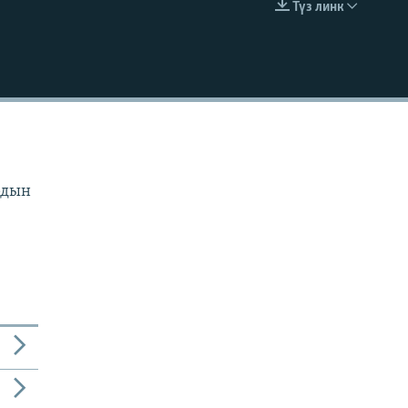
Түз линк
EMBED
рдын