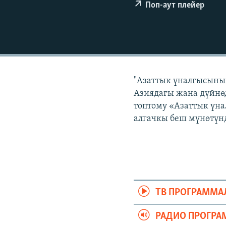
ЭЖЕ-СИҢДИЛЕР
Поп-аут плейер
АЗАТТЫК+
ЫҢГАЙСЫЗ СУРООЛОР
"Азаттык үналгысынын
Азиядагы жана дүйнөд
топтому «Азаттык үна
алгачкы беш мүнөтүнд
ТВ ПРОГРАММА
РАДИО ПРОГРА