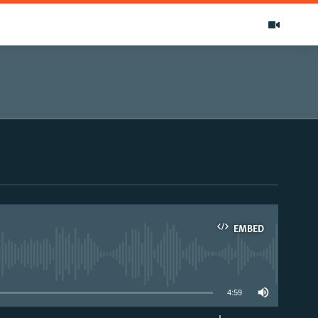
EMBED
able
4:59