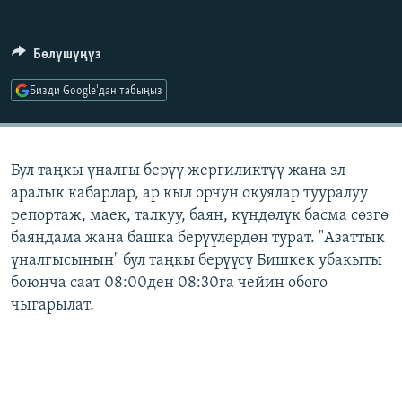
ОНЛАЙН ШЕРИНЕ
ЭЖЕ-СИҢДИЛЕР
АЗАТТЫК+
Бөлүшүңүз
ЫҢГАЙСЫЗ СУРООЛОР
Бизди Google'дан табыңыз
ЭЕ/АРнун бардык сайттары
Бул таңкы үналгы берүү жергиликтүү жана эл
аралык кабарлар, ар кыл орчун окуялар тууралуу
репортаж, маек, талкуу, баян, күндөлүк басма сөзгө
баяндама жана башка берүүлөрдөн турат. "Азаттык
үналгысынын" бул таңкы берүүсү Бишкек убакыты
боюнча саат 08:00ден 08:30га чейин обого
чыгарылат.