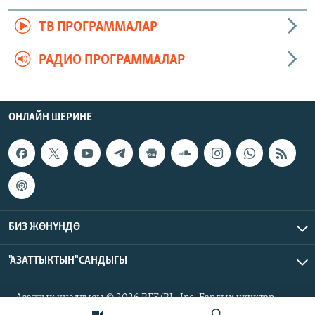
ТВ ПРОГРАММАЛАР
РАДИО ПРОГРАММАЛАР
ОНЛАЙН ШЕРИНЕ
БИЗ ЖӨНҮНДӨ
"АЗАТТЫКТЫН" САНДЫГЫ
Азаттык үналгысы © 2026 RFE/RL, Inc. Бардык укуктар
корголгон.