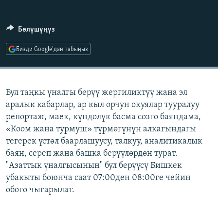
ОНЛАЙН ШЕРИНЕ
ЭЖЕ-СИҢДИЛЕР
АЗАТТЫК+
Бөлүшүңүз
ЫҢГАЙСЫЗ СУРООЛОР
Бизди Google'дан табыңыз
ЭЕ/АРнун бардык сайттары
Бул таңкы үналгы берүү жергиликтүү жана эл
аралык кабарлар, ар кыл орчун окуялар тууралуу
репортаж, маек, күндөлүк басма сөзгө баяндама,
«Коом жана турмуш» түрмөгүнүн алкагындагы
тегерек үстөл баарлашуусу, талкуу, аналитикалык
баян, сереп жана башка берүүлөрдөн турат.
"Азаттык үналгысынын" бул берүүсү Бишкек
убакыты боюнча саат 07:00ден 08:00ге чейин
обого чыгарылат.