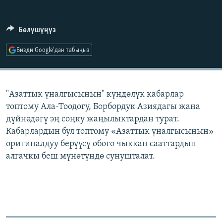
ОНЛАЙН ШЕРИНЕ
ЭЖЕ-СИҢДИЛЕР
АЗАТТЫК+
Бөлүшүңүз
ЫҢГАЙСЫЗ СУРООЛОР
Бизди Google'дан табыңыз
ЭЕ/АРнун бардык сайттары
"Азаттык үналгысынын" күндөлүк кабарлар
топтому Ала-Тоодогу, Борбордук Азиядагы жана
дүйнөдөгү эң соңку жаңылыктардан турат.
Кабарлардын бул топтому «Азаттык үналгысынын»
оригиналдуу берүүсү обого чыккан сааттардын
алгачкы беш мүнөтүндө сунушталат.