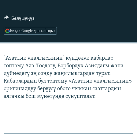
ОНЛАЙН ШЕРИНЕ
ЭЖЕ-СИҢДИЛЕР
АЗАТТЫК+
Бөлүшүңүз
ЫҢГАЙСЫЗ СУРООЛОР
Бизди Google'дан табыңыз
ЭЕ/АРнун бардык сайттары
"Азаттык үналгысынын" күндөлүк кабарлар
топтому Ала-Тоодогу, Борбордук Азиядагы жана
дүйнөдөгү эң соңку жаңылыктардан турат.
Кабарлардын бул топтому «Азаттык үналгысынын»
оригиналдуу берүүсү обого чыккан сааттардын
алгачкы беш мүнөтүндө сунушталат.