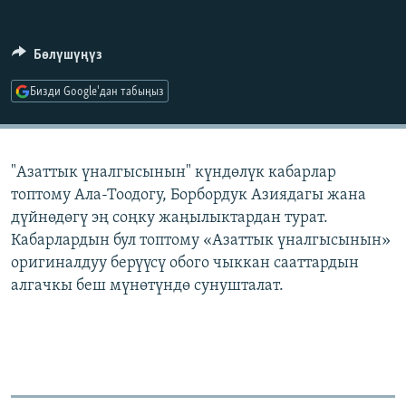
ОНЛАЙН ШЕРИНЕ
ЭЖЕ-СИҢДИЛЕР
АЗАТТЫК+
Бөлүшүңүз
ЫҢГАЙСЫЗ СУРООЛОР
Бизди Google'дан табыңыз
ЭЕ/АРнун бардык сайттары
"Азаттык үналгысынын" күндөлүк кабарлар
топтому Ала-Тоодогу, Борбордук Азиядагы жана
дүйнөдөгү эң соңку жаңылыктардан турат.
Кабарлардын бул топтому «Азаттык үналгысынын»
оригиналдуу берүүсү обого чыккан сааттардын
алгачкы беш мүнөтүндө сунушталат.