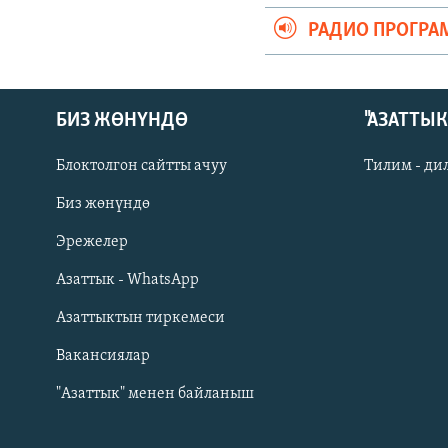
РАДИО ПРОГРА
БИЗ ЖӨНҮНДӨ
"АЗАТТЫ
Блоктолгон сайтты ачуу
Тилим - ди
Биз жөнүндө
Русский
Эрежелер
Азаттык - WhatsApp
ОНЛАЙН ШЕРИНЕ
Азаттыктын тиркемеси
Вакансиялар
"Азаттык" менен байланыш
ЭЕ/АРнун бардык сайттары