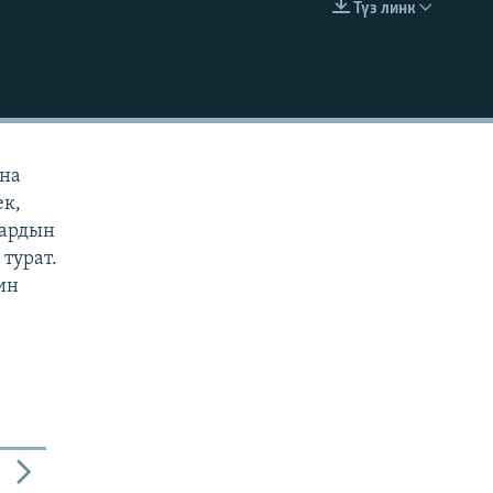
Түз линк
EMBED
ана
ек,
дардын
турат.
ин