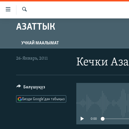
Линктер
Мазмунга
өтүңүз
Издөө
АЗАТТЫК
ЖАҢЫЛЫКТАР
Навигацияга
өтүңүз
КЫРГЫЗСТАН
Издөөгө
УЧКАЙ МААЛЫМАТ
ДҮЙНӨ
КЫРГЫЗСТАН
салыңыз
УКРАИНА
САЯСАТ
ДҮЙНӨ
26-Январь, 2011
Кечки Аз
АТАЙЫН ИЛИКТӨӨ
ЭКОНОМИКА
БОРБОР АЗИЯ
ТВ ПРОГРАММАЛАР
МАДАНИЯТ
Бөлүшүңүз
ПОДКАСТ
БҮГҮН АЗАТТЫКТА
ӨЗГӨЧӨ ПИКИР
ЭКСПЕРТТЕР ТАЛДАЙТ
Бизди Google'дан табыңыз
БИЗ ЖАНА ДҮЙНӨ
0:00
ДАНИСТЕ