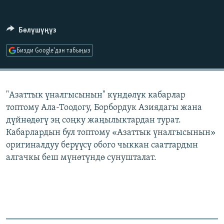
ОНЛАЙН ШЕРИНЕ
ЭЖЕ-СИҢДИЛЕР
АЗАТТЫК+
Бөлүшүңүз
ЫҢГАЙСЫЗ СУРООЛОР
Бизди Google'дан табыңыз
ЭЕ/АРнун бардык сайттары
"Азаттык үналгысынын" күндөлүк кабарлар
топтому Ала-Тоодогу, Борбордук Азиядагы жана
дүйнөдөгү эң соңку жаңылыктардан турат.
Кабарлардын бул топтому «Азаттык үналгысынын»
оригиналдуу берүүсү обого чыккан сааттардын
алгачкы беш мүнөтүндө сунушталат.