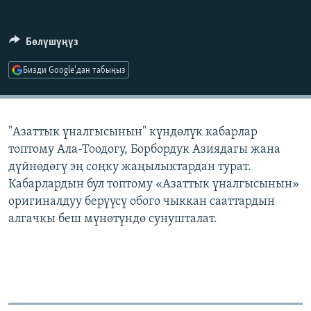
ОНЛАЙН ШЕРИНЕ
ЭЖЕ-СИҢДИЛЕР
АЗАТТЫК+
Бөлүшүңүз
ЫҢГАЙСЫЗ СУРООЛОР
Бизди Google'дан табыңыз
ЭЕ/АРнун бардык сайттары
"Азаттык үналгысынын" күндөлүк кабарлар
топтому Ала-Тоодогу, Борбордук Азиядагы жана
дүйнөдөгү эң соңку жаңылыктардан турат.
Кабарлардын бул топтому «Азаттык үналгысынын»
оригиналдуу берүүсү обого чыккан сааттардын
алгачкы беш мүнөтүндө сунушталат.