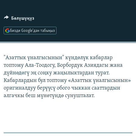
ОНЛАЙН ШЕРИНЕ
ЭЖЕ-СИҢДИЛЕР
АЗАТТЫК+
Бөлүшүңүз
ЫҢГАЙСЫЗ СУРООЛОР
Бизди Google'дан табыңыз
ЭЕ/АРнун бардык сайттары
"Азаттык үналгысынын" күндөлүк кабарлар
топтому Ала-Тоодогу, Борбордук Азиядагы жана
дүйнөдөгү эң соңку жаңылыктардан турат.
Кабарлардын бул топтому «Азаттык үналгысынын»
оригиналдуу берүүсү обого чыккан сааттардын
алгачкы беш мүнөтүндө сунушталат.