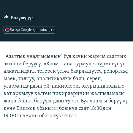
ОНЛАЙН ШЕРИНЕ
ЭЖЕ-СИҢДИЛЕР
АЗАТТЫК+
Бөлүшүңүз
ЫҢГАЙСЫЗ СУРООЛОР
Бизди Google'дан табыңыз
ЭЕ/АРнун бардык сайттары
"Азаттык үналгысынын" бул кечки жарым сааттык
экинчи берүүсү «Коом жана турмуш» түрмөгүнүн
алкагындагы тегерек үстөл баарлашуусу, репортаж,
маек, талкуу, аналитикалык баян, сереп,
угармандардын ой-пикирлери, окурмандардын э-
кат аркылуу келген пикирлеринин жалпыламасы
жана башка берүүлөрдөн турат. Бул үналгы берүү ар
күнү Бишкек убакыты боюнча саат 18:30ден
19:00га чейин обого түз чыгат.