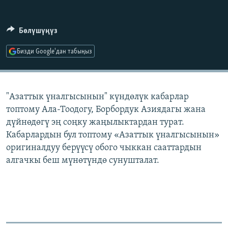
ОНЛАЙН ШЕРИНЕ
ЭЖЕ-СИҢДИЛЕР
АЗАТТЫК+
Бөлүшүңүз
ЫҢГАЙСЫЗ СУРООЛОР
Бизди Google'дан табыңыз
ЭЕ/АРнун бардык сайттары
"Азаттык үналгысынын" күндөлүк кабарлар
топтому Ала-Тоодогу, Борбордук Азиядагы жана
дүйнөдөгү эң соңку жаңылыктардан турат.
Кабарлардын бул топтому «Азаттык үналгысынын»
оригиналдуу берүүсү обого чыккан сааттардын
алгачкы беш мүнөтүндө сунушталат.