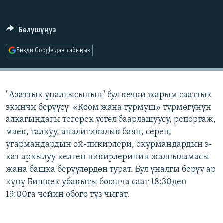
ОНЛАЙН ШЕРИНЕ
ЭЖЕ-СИҢДИЛЕР
АЗАТТЫК+
Бөлүшүңүз
ЫҢГАЙСЫЗ СУРООЛОР
Бизди Google'дан табыңыз
ЭЕ/АРнун бардык сайттары
"Азаттык үналгысынын" бул кечки жарым сааттык
экинчи берүүсү «Коом жана турмуш» түрмөгүнүн
алкагындагы тегерек үстөл баарлашуусу, репортаж,
маек, талкуу, аналитикалык баян, сереп,
угармандардын ой-пикирлери, окурмандардын э-
кат аркылуу келген пикирлеринин жалпыламасы
жана башка берүүлөрдөн турат. Бул үналгы берүү ар
күнү Бишкек убакыты боюнча саат 18:30ден
19:00га чейин обого түз чыгат.