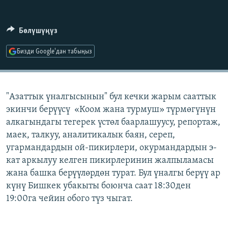
ОНЛАЙН ШЕРИНЕ
ЭЖЕ-СИҢДИЛЕР
АЗАТТЫК+
Бөлүшүңүз
ЫҢГАЙСЫЗ СУРООЛОР
Бизди Google'дан табыңыз
ЭЕ/АРнун бардык сайттары
"Азаттык үналгысынын" бул кечки жарым сааттык
экинчи берүүсү «Коом жана турмуш» түрмөгүнүн
алкагындагы тегерек үстөл баарлашуусу, репортаж,
маек, талкуу, аналитикалык баян, сереп,
угармандардын ой-пикирлери, окурмандардын э-
кат аркылуу келген пикирлеринин жалпыламасы
жана башка берүүлөрдөн турат. Бул үналгы берүү ар
күнү Бишкек убакыты боюнча саат 18:30ден
19:00га чейин обого түз чыгат.