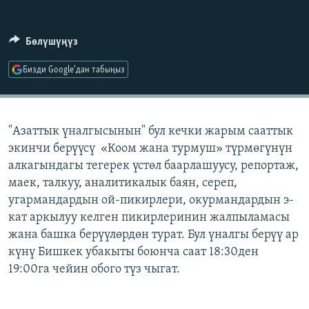
ОНЛАЙН ШЕРИНЕ
ЭЖЕ-СИҢДИЛЕР
АЗАТТЫК+
Бөлүшүңүз
ЫҢГАЙСЫЗ СУРООЛОР
Бизди Google'дан табыңыз
ЭЕ/АРнун бардык сайттары
"Азаттык үналгысынын" бул кечки жарым сааттык
экинчи берүүсү «Коом жана турмуш» түрмөгүнүн
алкагындагы тегерек үстөл баарлашуусу, репортаж,
маек, талкуу, аналитикалык баян, сереп,
угармандардын ой-пикирлери, окурмандардын э-
кат аркылуу келген пикирлеринин жалпыламасы
жана башка берүүлөрдөн турат. Бул үналгы берүү ар
күнү Бишкек убакыты боюнча саат 18:30ден
19:00га чейин обого түз чыгат.