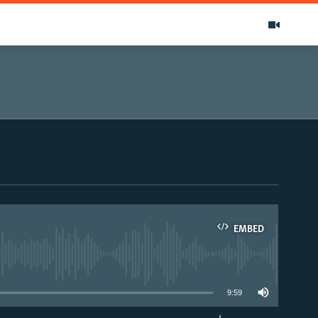
EMBED
able
9:59