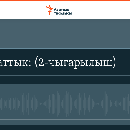
аттык: (2-чыгарылыш)
No media source currently avail