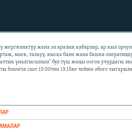
үү жергиликтүү жана эл аралык кабарлар, ар кыл орчу
ортаж, маек, талкуу, кыска баян жана башка оперативд
Азаттык үналгысынын" бул түш жаңы оогон учурдагы э
ты боюнча саат 13:00төн 13:15ке чейин обого чыгарыла
ЛАР
ММАЛАР