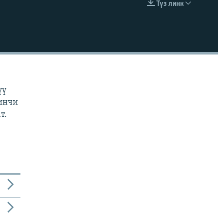
Түз линк
EMBED
н
үү
кинчи
т.