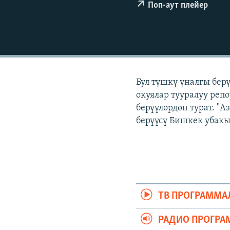
ЭЖЕ-СИҢДИЛЕР
Поп-аут плейер
АЗАТТЫК+
ЫҢГАЙСЫЗ СУРООЛОР
Бул түшкү үналгы бер
окуялар тууралуу реп
берүүлөрдөн турат. "
берүүсү Бишкек убакы
ТВ ПРОГРАММА
РАДИО ПРОГРА