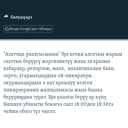
ОНЛАЙН ШЕРИНЕ
ЭЖЕ-СИҢДИЛЕР
АЗАТТЫК+
Бөлүшүңүз
ЫҢГАЙСЫЗ СУРООЛОР
Бизди Google'дан табыңыз
ЭЕ/АРнун бардык сайттары
"Азаттык үналгысынын" бул кечки алгачкы жарым
сааттык берүүсү жергиликтүү жана эл аралык
кабарлар, репортаж, маек, аналитикалык баян,
сереп, угармандардын ой-пикирлери,
окурмандардын э-кат аркылуу келген
пикирлеринин жалпыламасы жана башка
берүүлөрдөн турат. Бул үналгы берүү ар күнү
Бишкек убакыты боюнча саат 18:00ден 18:30га
чейин обого түз чыгат.