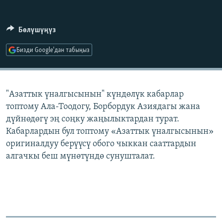
ОНЛАЙН ШЕРИНЕ
ЭЖЕ-СИҢДИЛЕР
АЗАТТЫК+
Бөлүшүңүз
ЫҢГАЙСЫЗ СУРООЛОР
Бизди Google'дан табыңыз
ЭЕ/АРнун бардык сайттары
"Азаттык үналгысынын" күндөлүк кабарлар
топтому Ала-Тоодогу, Борбордук Азиядагы жана
дүйнөдөгү эң соңку жаңылыктардан турат.
Кабарлардын бул топтому «Азаттык үналгысынын»
оригиналдуу берүүсү обого чыккан сааттардын
алгачкы беш мүнөтүндө сунушталат.