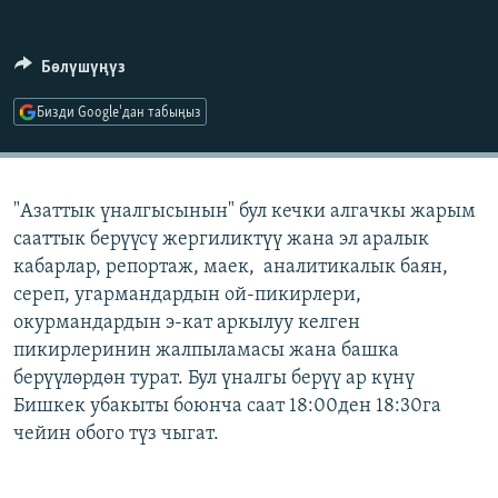
ОНЛАЙН ШЕРИНЕ
ЭЖЕ-СИҢДИЛЕР
АЗАТТЫК+
Бөлүшүңүз
ЫҢГАЙСЫЗ СУРООЛОР
Бизди Google'дан табыңыз
ЭЕ/АРнун бардык сайттары
"Азаттык үналгысынын" бул кечки алгачкы жарым
сааттык берүүсү жергиликтүү жана эл аралык
кабарлар, репортаж, маек, аналитикалык баян,
сереп, угармандардын ой-пикирлери,
окурмандардын э-кат аркылуу келген
пикирлеринин жалпыламасы жана башка
берүүлөрдөн турат. Бул үналгы берүү ар күнү
Бишкек убакыты боюнча саат 18:00ден 18:30га
чейин обого түз чыгат.