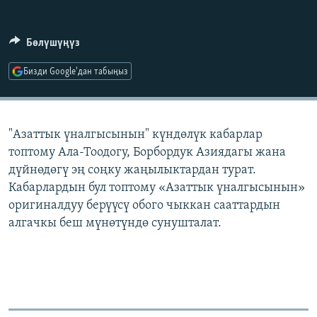
ОНЛАЙН ШЕРИНЕ
ЭЖЕ-СИҢДИЛЕР
АЗАТТЫК+
Бөлүшүңүз
ЫҢГАЙСЫЗ СУРООЛОР
Бизди Google'дан табыңыз
ЭЕ/АРнун бардык сайттары
"Азаттык үналгысынын" күндөлүк кабарлар
топтому Ала-Тоодогу, Борбордук Азиядагы жана
дүйнөдөгү эң соңку жаңылыктардан турат.
Кабарлардын бул топтому «Азаттык үналгысынын»
оригиналдуу берүүсү обого чыккан сааттардын
алгачкы беш мүнөтүндө сунушталат.