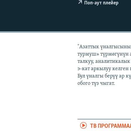
ЭЖЕ-СИҢДИЛЕР
Поп-аут плейер
АЗАТТЫК+
ЫҢГАЙСЫЗ СУРООЛОР
"Азаттык үналгысыны
турмуш» түрмөгүнүн а
талкуу, аналитикалык
э-кат аркылуу келген
Бул үналгы берүү ар 
обого түз чыгат.
ТВ ПРОГРАММА