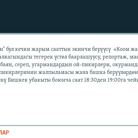
н" бул кечки жарым сааттык экинчи берүүсү «Коом ж
лкагындагы тегерек үстөл баарлашуусу, репортаж, ма
 баян, сереп, угармандардын ой-пикирлери, окурман
 пикирлеринин жалпыламасы жана башка берүүлөрдөн 
күнү Бишкек убакыты боюнча саат 18:30ден 19:00га чей
ЛАР