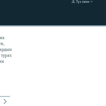
Түз линк
EMBED
ана
ек,
дардын
турат.
ин