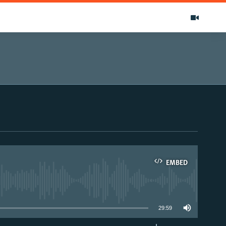
EMBED
able
29:59