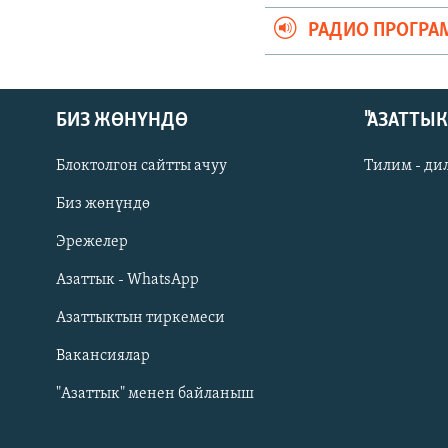
РАДИО ПРОГРА
БИЗ ЖӨНҮНДӨ
"АЗАТТЫ
Блоктолгон сайтты ачуу
Тилим - ди
Биз жөнүндө
Русский
Эрежелер
Азаттык - WhatsApp
ОНЛАЙН ШЕРИНЕ
Азаттыктын тиркемеси
Вакансиялар
"Азаттык" менен байланыш
ЭЕ/АРнун бардык сайттары