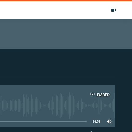
EMBED
able
24:59