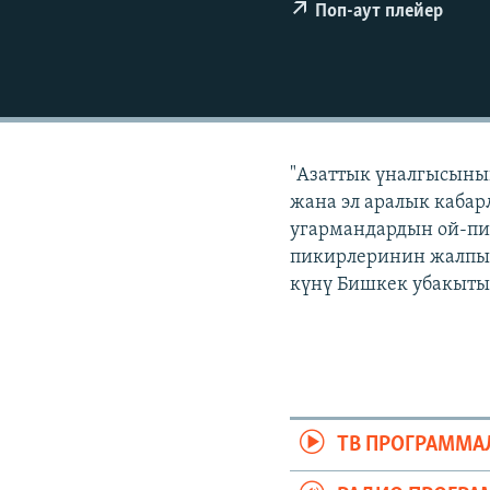
ЭЖЕ-СИҢДИЛЕР
Поп-аут плейер
АЗАТТЫК+
ЫҢГАЙСЫЗ СУРООЛОР
"Азаттык үналгысынын
жана эл аралык кабар
угармандардын ой-пи
пикирлеринин жалпыла
күнү Бишкек убакыты 
ТВ ПРОГРАММА