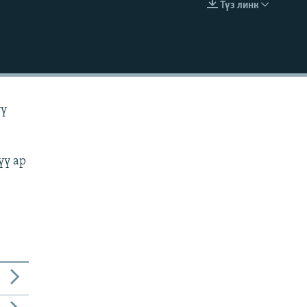
Түз линк
EMBED
үү
үү ар