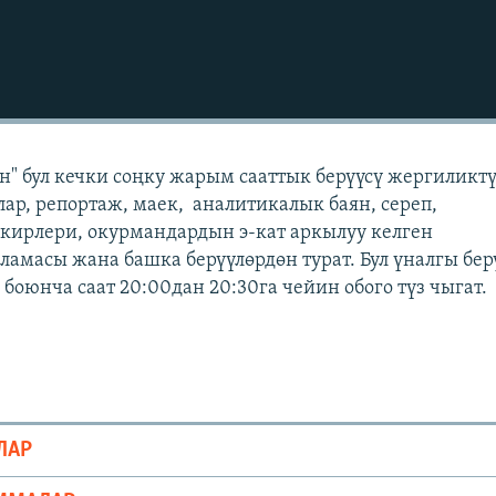
" бул кечки соңку жарым сааттык берүүсү жергиликт
лар, репортаж, маек, аналитикалык баян, сереп,
кирлери, окурмандардын э-кат аркылуу келген
масы жана башка берүүлөрдөн турат. Бул үналгы бер
боюнча саат 20:00дан 20:30га чейин обого түз чыгат.
ЛАР