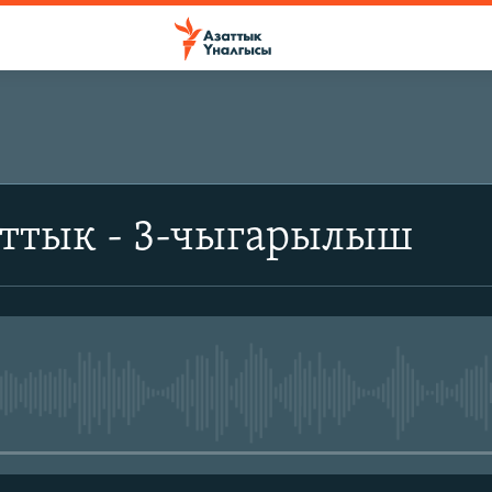
аттык - 3-чыгарылыш
No media source currently avail