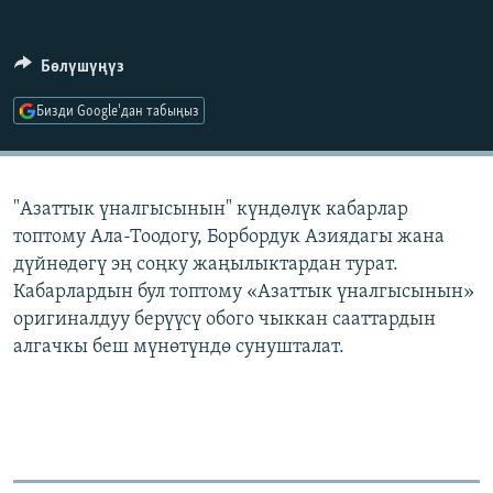
ОНЛАЙН ШЕРИНЕ
ЭЖЕ-СИҢДИЛЕР
АЗАТТЫК+
Бөлүшүңүз
ЫҢГАЙСЫЗ СУРООЛОР
Бизди Google'дан табыңыз
ЭЕ/АРнун бардык сайттары
"Азаттык үналгысынын" күндөлүк кабарлар
топтому Ала-Тоодогу, Борбордук Азиядагы жана
дүйнөдөгү эң соңку жаңылыктардан турат.
Кабарлардын бул топтому «Азаттык үналгысынын»
оригиналдуу берүүсү обого чыккан сааттардын
алгачкы беш мүнөтүндө сунушталат.