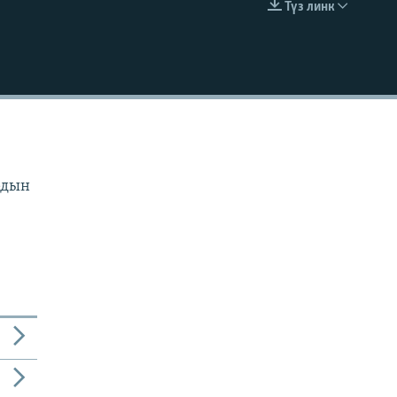
Түз линк
EMBED
рдын