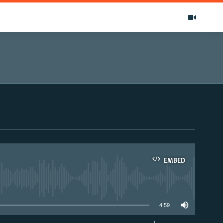
EMBED
able
4:59