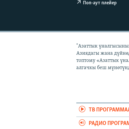
ЭЖЕ-СИҢДИЛЕР
Поп-аут плейер
АЗАТТЫК+
ЫҢГАЙСЫЗ СУРООЛОР
"Азаттык үналгысынын
Азиядагы жана дүйнөд
топтому «Азаттык үна
алгачкы беш мүнөтүнд
ТВ ПРОГРАММА
РАДИО ПРОГРА