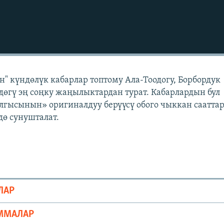
" күндөлүк кабарлар топтому Ала-Тоодогу, Борбордук
өгү эң соңку жаңылыктардан турат. Кабарлардын бул
лгысынын» оригиналдуу берүүсү обого чыккан саатта
ө сунушталат.
ЛАР
ММАЛАР