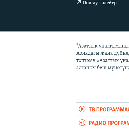
ЭЖЕ-СИҢДИЛЕР
Поп-аут плейер
АЗАТТЫК+
ЫҢГАЙСЫЗ СУРООЛОР
"Азаттык үналгысынын
Азиядагы жана дүйнөд
топтому «Азаттык үна
алгачкы беш мүнөтүнд
ТВ ПРОГРАММА
РАДИО ПРОГРА