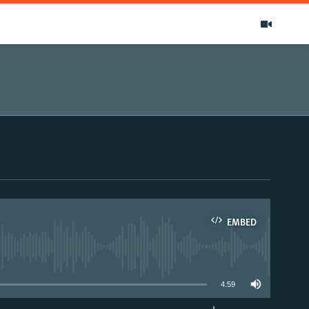
EMBED
able
4:59