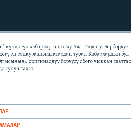
" күндөлүк кабарлар топтому Ала-Тоодогу, Борбордук
өгү эң соңку жаңылыктардан турат. Кабарлардын бул
лгысынын» оригиналдуу берүүсү обого чыккан саатта
ө сунушталат.
ЛАР
ММАЛАР