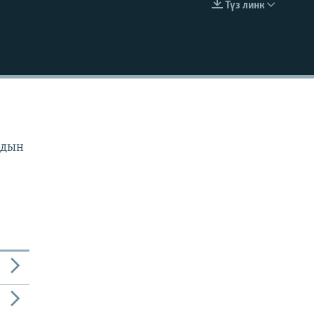
Түз линк
EMBED
рдын