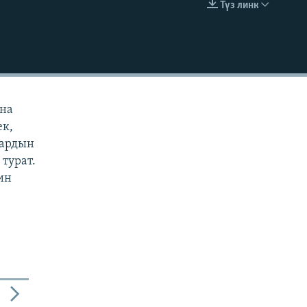
Түз линк
EMBED
ана
ек,
дардын
турат.
ин