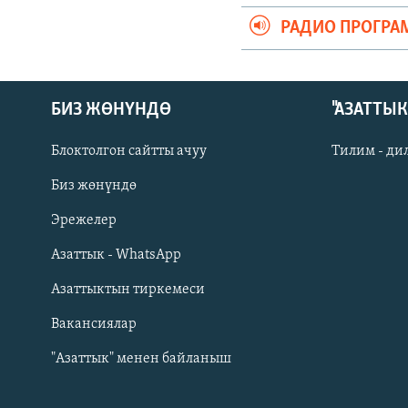
РАДИО ПРОГРА
БИЗ ЖӨНҮНДӨ
"АЗАТТЫ
Блоктолгон сайтты ачуу
Тилим - ди
Биз жөнүндө
Русский
Эрежелер
Азаттык - WhatsApp
ОНЛАЙН ШЕРИНЕ
Азаттыктын тиркемеси
Вакансиялар
"Азаттык" менен байланыш
ЭЕ/АРнун бардык сайттары