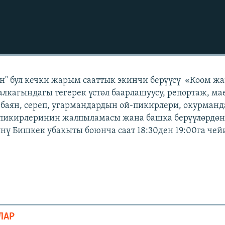
н" бул кечки жарым сааттык экинчи берүүсү «Коом ж
лкагындагы тегерек үстөл баарлашуусу, репортаж, ма
 баян, сереп, угармандардын ой-пикирлери, окурман
 пикирлеринин жалпыламасы жана башка берүүлөрдөн 
күнү Бишкек убакыты боюнча саат 18:30ден 19:00га чей
ЛАР