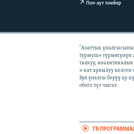
ЭЖЕ-СИҢДИЛЕР
Поп-аут плейер
АЗАТТЫК+
ЫҢГАЙСЫЗ СУРООЛОР
"Азаттык үналгысыны
турмуш» түрмөгүнүн а
талкуу, аналитикалык
э-кат аркылуу келген
Бул үналгы берүү ар 
обого түз чыгат.
ТВ ПРОГРАММА