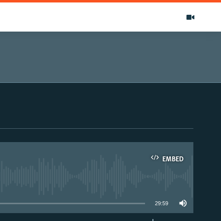
EMBED
able
29:59