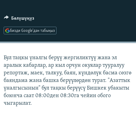
ОНЛАЙН ШЕРИНЕ
ЭЖЕ-СИҢДИЛЕР
АЗАТТЫК+
Бөлүшүңүз
ЫҢГАЙСЫЗ СУРООЛОР
Бизди Google'дан табыңыз
ЭЕ/АРнун бардык сайттары
Бул таңкы үналгы берүү жергиликтүү жана эл
аралык кабарлар, ар кыл орчун окуялар тууралуу
репортаж, маек, талкуу, баян, күндөлүк басма сөзгө
баяндама жана башка берүүлөрдөн турат. "Азаттык
үналгысынын" бул таңкы берүүсү Бишкек убакыты
боюнча саат 08:00ден 08:30га чейин обого
чыгарылат.