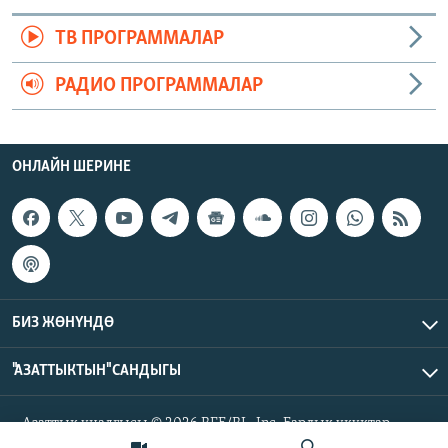
ТВ ПРОГРАММАЛАР
РАДИО ПРОГРАММАЛАР
ОНЛАЙН ШЕРИНЕ
БИЗ ЖӨНҮНДӨ
"АЗАТТЫКТЫН" САНДЫГЫ
Азаттык үналгысы © 2026 RFE/RL, Inc. Бардык укуктар
корголгон.