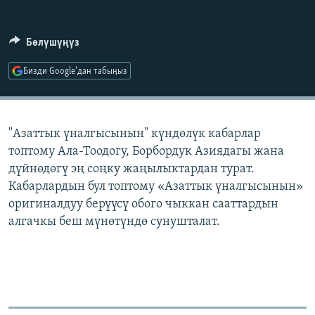
ОНЛАЙН ШЕРИНЕ
ЭЖЕ-СИҢДИЛЕР
АЗАТТЫК+
Бөлүшүңүз
ЫҢГАЙСЫЗ СУРООЛОР
Бизди Google'дан табыңыз
ЭЕ/АРнун бардык сайттары
"Азаттык үналгысынын" күндөлүк кабарлар
топтому Ала-Тоодогу, Борбордук Азиядагы жана
дүйнөдөгү эң соңку жаңылыктардан турат.
Кабарлардын бул топтому «Азаттык үналгысынын»
оригиналдуу берүүсү обого чыккан сааттардын
алгачкы беш мүнөтүндө сунушталат.