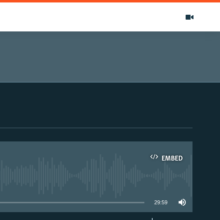
EMBED
able
29:59