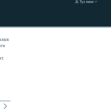
Түз линк
EMBED
ралык
згө
ат.