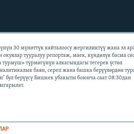
үүнүн 30 мүнөттүк кайталоосу жергиликтүү жана эл а
н окуялар тууралуу репортаж, маек, күндөлүк басма сө
 турмуш» түрмөгүнүн алкагындагы тегерек үстөл
аналитикалык баян, сереп жана башка берүүлөрдөн тур
" бул берүүсү Бишкек убакыты боюнча саат 08:30дан
чыгарылат.
ЛАР