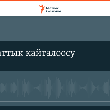
аттык кайталоосу
No media source currently avail