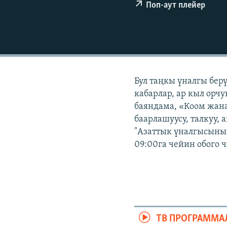
ЭЖЕ-СИҢДИЛЕР
Поп-аут плейер
АЗАТТЫК+
ЫҢГАЙСЫЗ СУРООЛОР
Бул таңкы үналгы бер
кабарлар, ар кыл орчу
баяндама, «Коом жана
баарлашуусу, талкуу, 
"Азаттык үналгысынын
09:00га чейин обого 
ТВ ПРОГРАММА