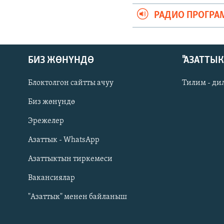
РАДИО ПРОГРА
БИЗ ЖӨНҮНДӨ
"АЗАТТЫ
Блоктолгон сайтты ачуу
Тилим - ди
Биз жөнүндө
Русский
Эрежелер
Азаттык - WhatsApp
ОНЛАЙН ШЕРИНЕ
Азаттыктын тиркемеси
Вакансиялар
"Азаттык" менен байланыш
ЭЕ/АРнун бардык сайттары