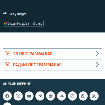
ОНЛАЙН ШЕРИНЕ
ЭЖЕ-СИҢДИЛЕР
АЗАТТЫК+
Бөлүшүңүз
ЫҢГАЙСЫЗ СУРООЛОР
Бизди Google'дан табыңыз
ЭЕ/АРнун бардык сайттары
ТВ ПРОГРАММАЛАР
РАДИО ПРОГРАММАЛАР
ОНЛАЙН ШЕРИНЕ