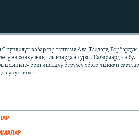
" күндөлүк кабарлар топтому Ала-Тоодогу, Борбордук
өгү эң соңку жаңылыктардан турат. Кабарлардын бул
лгысынын» оригиналдуу берүүсү обого чыккан саатта
ө сунушталат.
ЛАР
ММАЛАР