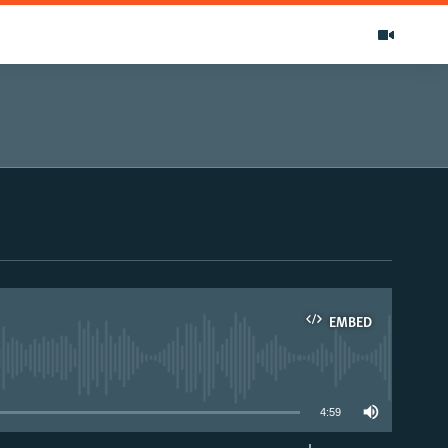
EMBED
able
4:59