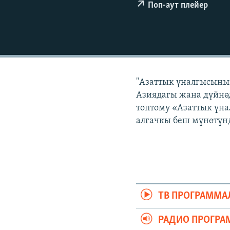
ЭЖЕ-СИҢДИЛЕР
Поп-аут плейер
АЗАТТЫК+
ЫҢГАЙСЫЗ СУРООЛОР
"Азаттык үналгысынын
Азиядагы жана дүйнөд
топтому «Азаттык үна
алгачкы беш мүнөтүнд
ТВ ПРОГРАММА
РАДИО ПРОГРА