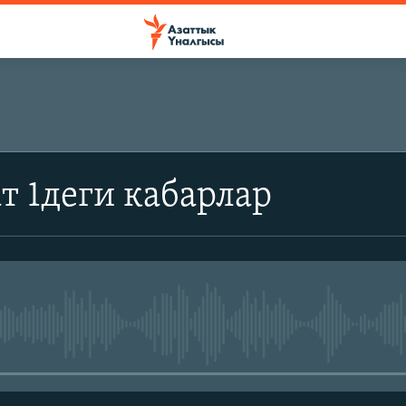
т 1деги кабарлар
No media source currently avail