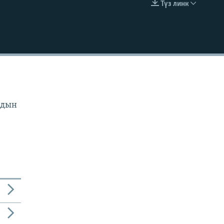
Түз линк
EMBED
рдын