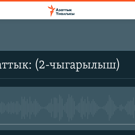
аттык: (2-чыгарылыш)
No media source currently avail