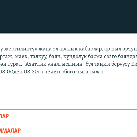
үү жергиликтүү жана эл аралык кабарлар, ар кыл орчу
ртаж, маек, талкуу, баян, күндөлүк басма сөзгө баянд
өн турат. "Азаттык үналгысынын" бул таңкы берүүсү 
08:00ден 08:30га чейин обого чыгарылат.
ЛАР
ММАЛАР