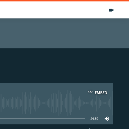
EMBED
able
24:59