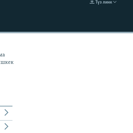
Түз линк
EMBED
н
ама
Бишкек