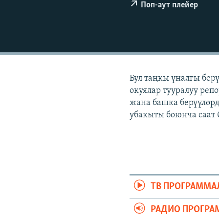
ЭЖЕ-СИҢДИЛЕР
Поп-аут плейер
АЗАТТЫК+
ЫҢГАЙСЫЗ СУРООЛОР
Бул таңкы үналгы бер
окуялар тууралуу репо
жана башка берүүлөрд
убакыты боюнча саат 
ТВ ПРОГРАММА
РАДИО ПРОГРА