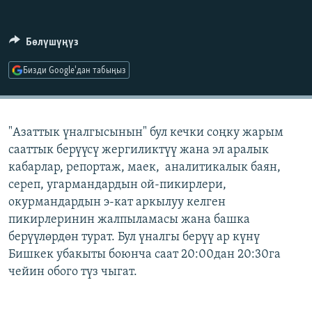
ОНЛАЙН ШЕРИНЕ
ЭЖЕ-СИҢДИЛЕР
АЗАТТЫК+
Бөлүшүңүз
ЫҢГАЙСЫЗ СУРООЛОР
Бизди Google'дан табыңыз
ЭЕ/АРнун бардык сайттары
"Азаттык үналгысынын" бул кечки соңку жарым
сааттык берүүсү жергиликтүү жана эл аралык
кабарлар, репортаж, маек, аналитикалык баян,
сереп, угармандардын ой-пикирлери,
окурмандардын э-кат аркылуу келген
пикирлеринин жалпыламасы жана башка
берүүлөрдөн турат. Бул үналгы берүү ар күнү
Бишкек убакыты боюнча саат 20:00дан 20:30га
чейин обого түз чыгат.