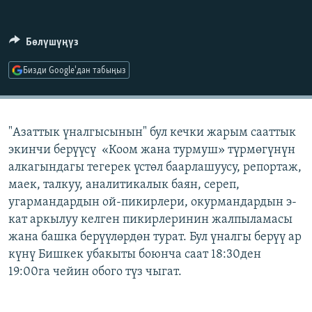
ОНЛАЙН ШЕРИНЕ
ЭЖЕ-СИҢДИЛЕР
АЗАТТЫК+
Бөлүшүңүз
ЫҢГАЙСЫЗ СУРООЛОР
Бизди Google'дан табыңыз
ЭЕ/АРнун бардык сайттары
"Азаттык үналгысынын" бул кечки жарым сааттык
экинчи берүүсү «Коом жана турмуш» түрмөгүнүн
алкагындагы тегерек үстөл баарлашуусу, репортаж,
маек, талкуу, аналитикалык баян, сереп,
угармандардын ой-пикирлери, окурмандардын э-
кат аркылуу келген пикирлеринин жалпыламасы
жана башка берүүлөрдөн турат. Бул үналгы берүү ар
күнү Бишкек убакыты боюнча саат 18:30ден
19:00га чейин обого түз чыгат.