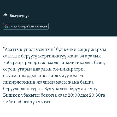
ОНЛАЙН ШЕРИНЕ
ЭЖЕ-СИҢДИЛЕР
АЗАТТЫК+
Бөлүшүңүз
ЫҢГАЙСЫЗ СУРООЛОР
Бизди Google'дан табыңыз
ЭЕ/АРнун бардык сайттары
"Азаттык үналгысынын" бул кечки соңку жарым
сааттык берүүсү жергиликтүү жана эл аралык
кабарлар, репортаж, маек, аналитикалык баян,
сереп, угармандардын ой-пикирлери,
окурмандардын э-кат аркылуу келген
пикирлеринин жалпыламасы жана башка
берүүлөрдөн турат. Бул үналгы берүү ар күнү
Бишкек убакыты боюнча саат 20:00дан 20:30га
чейин обого түз чыгат.