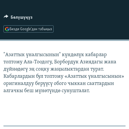
ОНЛАЙН ШЕРИНЕ
ЭЖЕ-СИҢДИЛЕР
АЗАТТЫК+
Бөлүшүңүз
ЫҢГАЙСЫЗ СУРООЛОР
Бизди Google'дан табыңыз
ЭЕ/АРнун бардык сайттары
"Азаттык үналгысынын" күндөлүк кабарлар
топтому Ала-Тоодогу, Борбордук Азиядагы жана
дүйнөдөгү эң соңку жаңылыктардан турат.
Кабарлардын бул топтому «Азаттык үналгысынын»
оригиналдуу берүүсү обого чыккан сааттардын
алгачкы беш мүнөтүндө сунушталат.