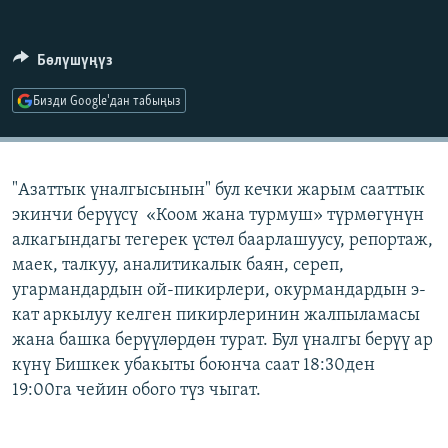
ОНЛАЙН ШЕРИНЕ
ЭЖЕ-СИҢДИЛЕР
АЗАТТЫК+
Бөлүшүңүз
ЫҢГАЙСЫЗ СУРООЛОР
Бизди Google'дан табыңыз
ЭЕ/АРнун бардык сайттары
"Азаттык үналгысынын" бул кечки жарым сааттык
экинчи берүүсү «Коом жана турмуш» түрмөгүнүн
алкагындагы тегерек үстөл баарлашуусу, репортаж,
маек, талкуу, аналитикалык баян, сереп,
угармандардын ой-пикирлери, окурмандардын э-
кат аркылуу келген пикирлеринин жалпыламасы
жана башка берүүлөрдөн турат. Бул үналгы берүү ар
күнү Бишкек убакыты боюнча саат 18:30ден
19:00га чейин обого түз чыгат.