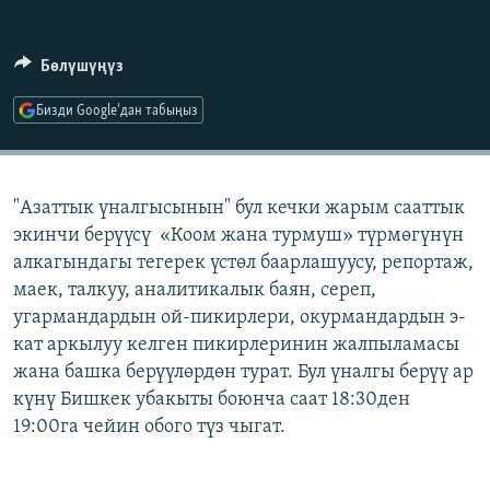
ОНЛАЙН ШЕРИНЕ
ЭЖЕ-СИҢДИЛЕР
АЗАТТЫК+
Бөлүшүңүз
ЫҢГАЙСЫЗ СУРООЛОР
Бизди Google'дан табыңыз
ЭЕ/АРнун бардык сайттары
"Азаттык үналгысынын" бул кечки жарым сааттык
экинчи берүүсү «Коом жана турмуш» түрмөгүнүн
алкагындагы тегерек үстөл баарлашуусу, репортаж,
маек, талкуу, аналитикалык баян, сереп,
угармандардын ой-пикирлери, окурмандардын э-
кат аркылуу келген пикирлеринин жалпыламасы
жана башка берүүлөрдөн турат. Бул үналгы берүү ар
күнү Бишкек убакыты боюнча саат 18:30ден
19:00га чейин обого түз чыгат.