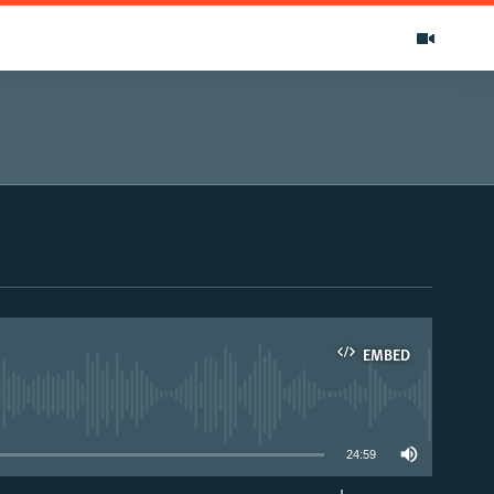
EMBED
able
24:59