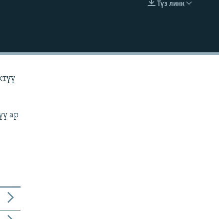
Түз линк
EMBED
ктүү
үү ар