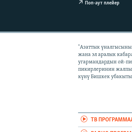
ЭЖЕ-СИҢДИЛЕР
Поп-аут плейер
АЗАТТЫК+
ЫҢГАЙСЫЗ СУРООЛОР
"Азаттык үналгысынын
жана эл аралык кабар
угармандардын ой-пи
пикирлеринин жалпыла
күнү Бишкек убакыты б
ТВ ПРОГРАММА