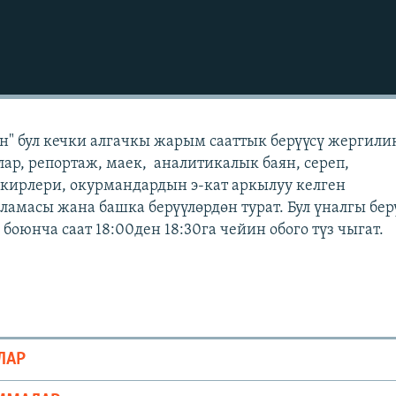
" бул кечки алгачкы жарым сааттык берүүсү жергили
лар, репортаж, маек, аналитикалык баян, сереп,
кирлери, окурмандардын э-кат аркылуу келген
масы жана башка берүүлөрдөн турат. Бул үналгы бер
оюнча саат 18:00ден 18:30га чейин обого түз чыгат.
ЛАР