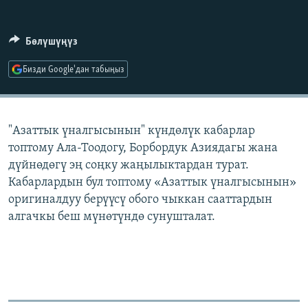
ОНЛАЙН ШЕРИНЕ
ЭЖЕ-СИҢДИЛЕР
АЗАТТЫК+
Бөлүшүңүз
ЫҢГАЙСЫЗ СУРООЛОР
Бизди Google'дан табыңыз
ЭЕ/АРнун бардык сайттары
"Азаттык үналгысынын" күндөлүк кабарлар
топтому Ала-Тоодогу, Борбордук Азиядагы жана
дүйнөдөгү эң соңку жаңылыктардан турат.
Кабарлардын бул топтому «Азаттык үналгысынын»
оригиналдуу берүүсү обого чыккан сааттардын
алгачкы беш мүнөтүндө сунушталат.