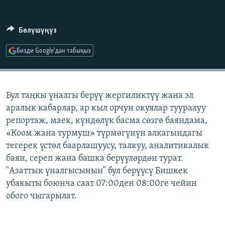
ОНЛАЙН ШЕРИНЕ
ЭЖЕ-СИҢДИЛЕР
АЗАТТЫК+
Бөлүшүңүз
ЫҢГАЙСЫЗ СУРООЛОР
Бизди Google'дан табыңыз
ЭЕ/АРнун бардык сайттары
Бул таңкы үналгы берүү жергиликтүү жана эл
аралык кабарлар, ар кыл орчун окуялар тууралуу
репортаж, маек, күндөлүк басма сөзгө баяндама,
«Коом жана турмуш» түрмөгүнүн алкагындагы
тегерек үстөл баарлашуусу, талкуу, аналитикалык
баян, сереп жана башка берүүлөрдөн турат.
"Азаттык үналгысынын" бул берүүсү Бишкек
убакыты боюнча саат 07:00ден 08:00ге чейин
обого чыгарылат.