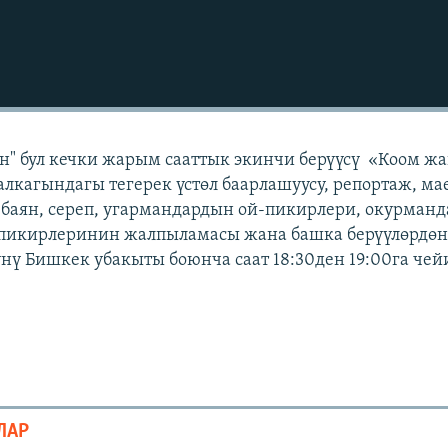
н" бул кечки жарым сааттык экинчи берүүсү «Коом ж
лкагындагы тегерек үстөл баарлашуусу, репортаж, ма
 баян, сереп, угармандардын ой-пикирлери, окурман
 пикирлеринин жалпыламасы жана башка берүүлөрдөн 
күнү Бишкек убакыты боюнча саат 18:30ден 19:00га чей
ЛАР