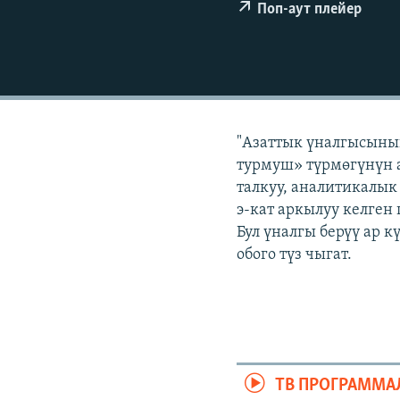
ЭЖЕ-СИҢДИЛЕР
Поп-аут плейер
АЗАТТЫК+
ЫҢГАЙСЫЗ СУРООЛОР
"Азаттык үналгысыны
турмуш» түрмөгүнүн а
талкуу, аналитикалык
э-кат аркылуу келген
Бул үналгы берүү ар 
обого түз чыгат.
ТВ ПРОГРАММА