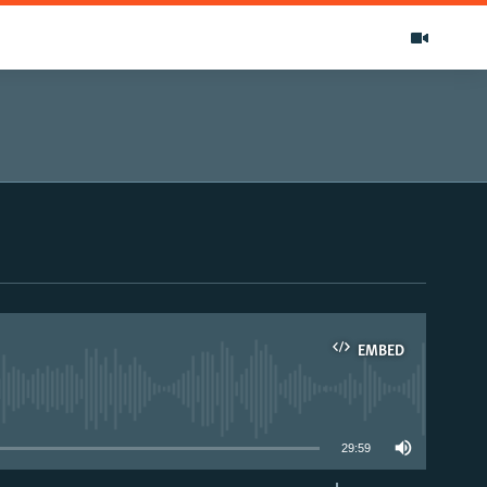
EMBED
able
29:59