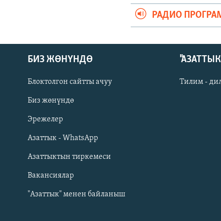
РАДИО ПРОГРА
БИЗ ЖӨНҮНДӨ
"АЗАТТЫ
Блоктолгон сайтты ачуу
Тилим - ди
Биз жөнүндө
Русский
Эрежелер
Азаттык - WhatsApp
ОНЛАЙН ШЕРИНЕ
Азаттыктын тиркемеси
Вакансиялар
"Азаттык" менен байланыш
ЭЕ/АРнун бардык сайттары