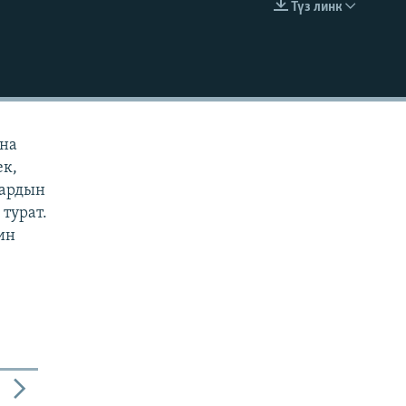
Түз линк
EMBED
ана
ек,
дардын
турат.
ин