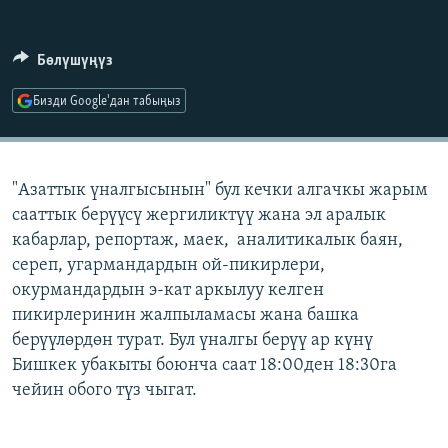
ОНЛАЙН ШЕРИНЕ
ЭЖЕ-СИҢДИЛЕР
АЗАТТЫК+
Бөлүшүңүз
ЫҢГАЙСЫЗ СУРООЛОР
Бизди Google'дан табыңыз
ЭЕ/АРнун бардык сайттары
"Азаттык үналгысынын" бул кечки алгачкы жарым
сааттык берүүсү жергиликтүү жана эл аралык
кабарлар, репортаж, маек, аналитикалык баян,
сереп, угармандардын ой-пикирлери,
окурмандардын э-кат аркылуу келген
пикирлеринин жалпыламасы жана башка
берүүлөрдөн турат. Бул үналгы берүү ар күнү
Бишкек убакыты боюнча саат 18:00ден 18:30га
чейин обого түз чыгат.